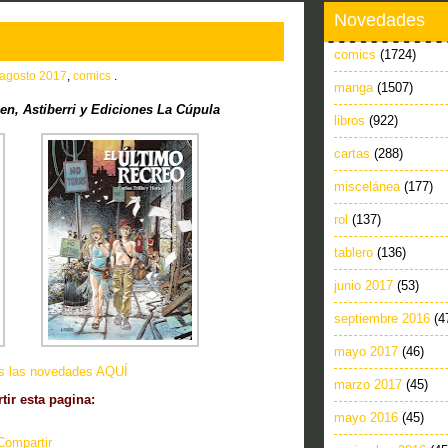
Novedades
comics
(1724)
agosto 2017
,
comics
.
manga
(1507)
n, Astiberri y Ediciones La Cúpula
libros
(922)
cartas
(288)
miscelánea
(177)
rol
(137)
tablero
(136)
junio 2017
(53)
septiembre 2016
(4
mayo 2017
(46)
as las novedades AQUÍ
marzo 2017
(45)
ir esta pagina:
mayo 2016
(45)
Compartir