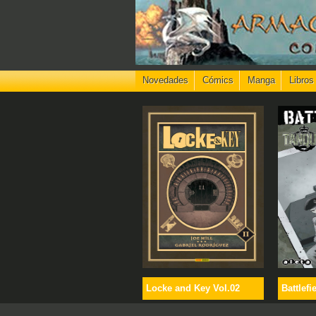
Novedades
Cómics
Manga
Libros
Locke and Key Vol.02
Battlefi