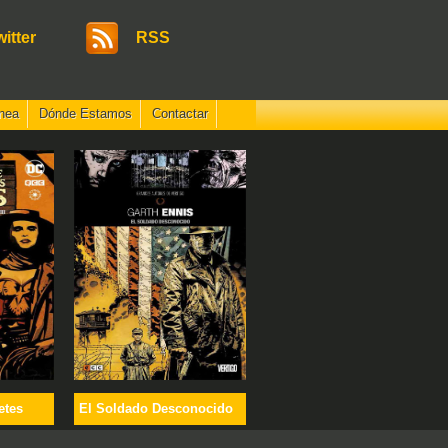
witter
RSS
nea
Dónde Estamos
Contactar
etes
El Soldado Desconocido