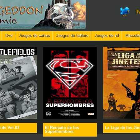
T
Dvd
Juegos de cartas
Juegos de tablero
Juegos de rol
Miscelá
elds Vol.03
El Reinado de los
La Liga de los Jin
Superhombres