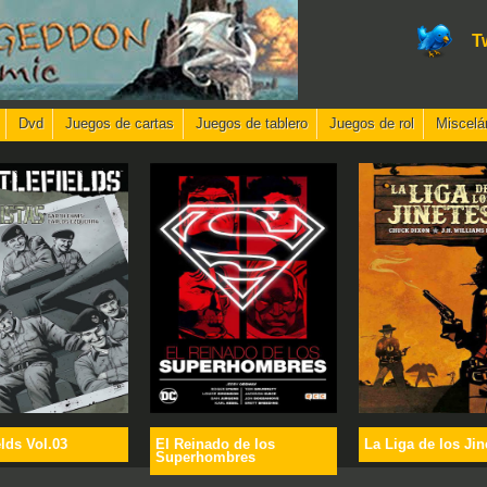
T
Dvd
Juegos de cartas
Juegos de tablero
Juegos de rol
Miscelá
elds Vol.03
El Reinado de los
La Liga de los Jin
Superhombres