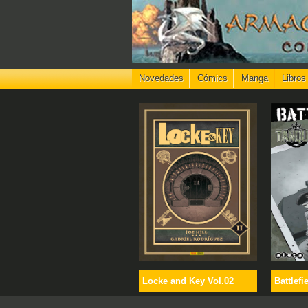
Novedades
Cómics
Manga
Libros
Locke and Key Vol.02
Battlefi