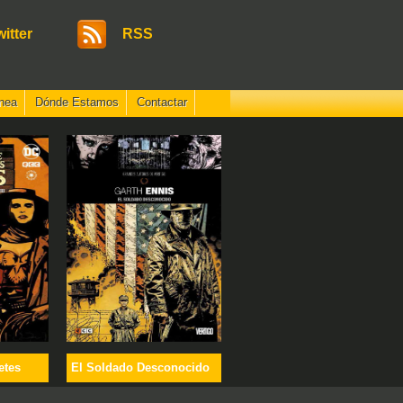
witter
RSS
nea
Dónde Estamos
Contactar
etes
El Soldado Desconocido