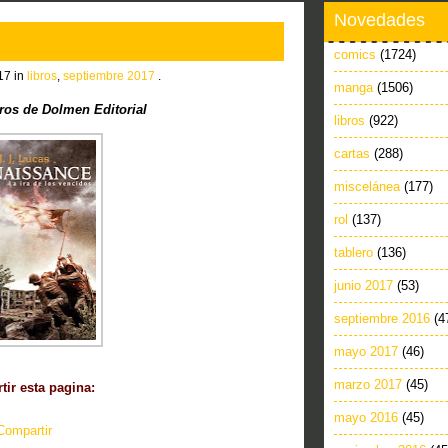
Novedades
comics
(1724)
17 in
libros
,
septiembre 2017
.
manga
(1506)
ros de Dolmen Editorial
libros
(922)
cartas
(288)
miscelánea
(177)
rol
(137)
tablero
(136)
junio 2017
(53)
septiembre 2016
(4
mayo 2017
(46)
marzo 2017
(45)
ir esta pagina:
mayo 2016
(45)
Compartir