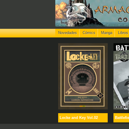
Novedades
Cómics
Manga
Libros
Locke and Key Vol.02
Battlefi