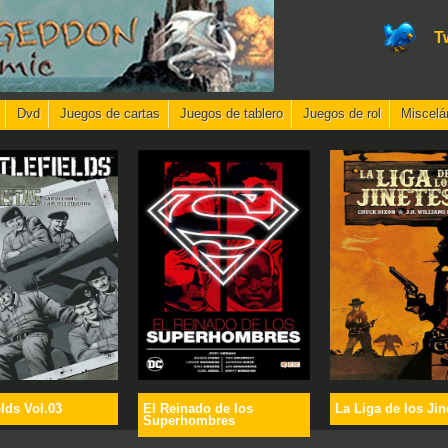
T
Dvd
Juegos de cartas
Juegos de tablero
Juegos de rol
Miscelá
elds Vol.03
El Reinado de los
La Liga de los Jin
Superhombres