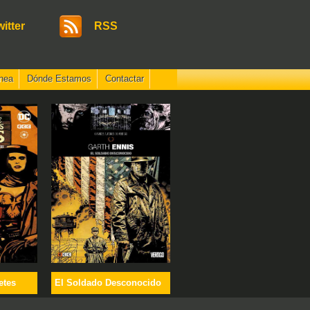
witter
RSS
nea
Dónde Estamos
Contactar
etes
El Soldado Desconocido