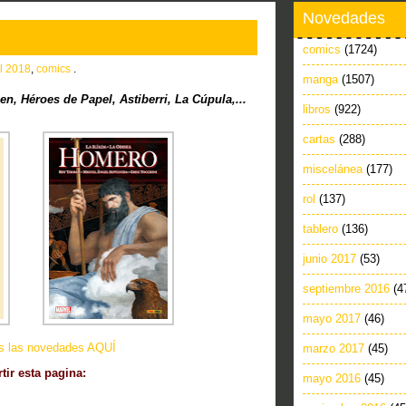
Novedades
comics
(1724)
il 2018
,
comics
.
manga
(1507)
, Héroes de Papel, Astiberri, La Cúpula,...
libros
(922)
cartas
(288)
miscelánea
(177)
rol
(137)
tablero
(136)
junio 2017
(53)
septiembre 2016
(4
mayo 2017
(46)
as las novedades AQUÍ
marzo 2017
(45)
ir esta pagina:
mayo 2016
(45)