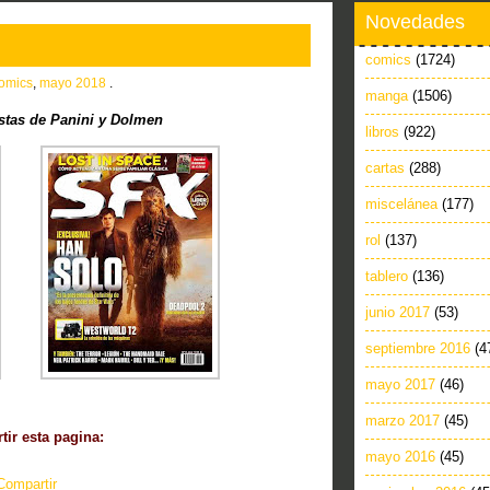
Novedades
comics
(1724)
omics
,
mayo 2018
.
manga
(1506)
stas de Panini y Dolmen
libros
(922)
cartas
(288)
miscelánea
(177)
rol
(137)
tablero
(136)
junio 2017
(53)
septiembre 2016
(4
mayo 2017
(46)
marzo 2017
(45)
ir esta pagina:
mayo 2016
(45)
Compartir