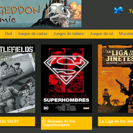
T
Dvd
Juegos de cartas
Juegos de tablero
Juegos de rol
Miscelá
elds Vol.03
El Reinado de los
La Liga de los Jin
Superhombres