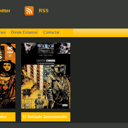
witter
RSS
nea
Dónde Estamos
Contactar
etes
El Soldado Desconocido