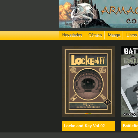
Novedades
Cómics
Manga
Libros
Locke and Key Vol.02
Battlefi