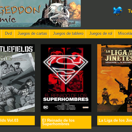
T
Dvd
Juegos de cartas
Juegos de tablero
Juegos de rol
Miscelá
elds Vol.03
El Reinado de los
La Liga de los Jin
Superhombres