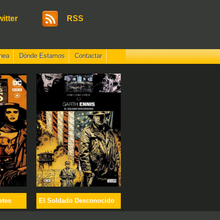
witter
RSS
nea
Dónde Estamos
Contactar
etes
El Soldado Desconocido