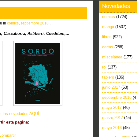
Novedades
comics
(1724)
8 in
comics
,
septiembre 2018
.
manga
(1507)
 Cascaborra, Astiberri, Coeditum,...
libros
(922)
cartas
(288)
miscelánea
(177)
rol
(137)
tablero
(136)
junio 2017
(53)
septiembre 2016
(4
mayo 2017
(46)
as las novedades AQUÍ
marzo 2017
(45)
ir esta pagina:
mayo 2016
(45)
Compartir