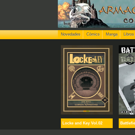
Novedades
Cómics
Manga
Libros
Locke and Key Vol.02
Battlefi