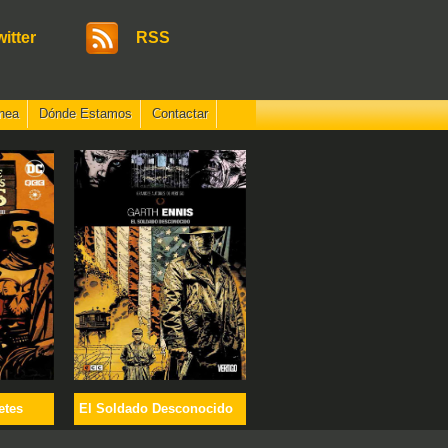
witter
RSS
nea
Dónde Estamos
Contactar
etes
El Soldado Desconocido