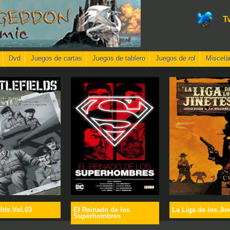
T
Dvd
Juegos de cartas
Juegos de tablero
Juegos de rol
Miscelá
elds Vol.03
El Reinado de los
La Liga de los Jin
Superhombres