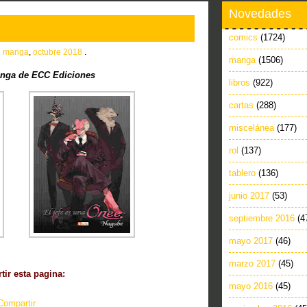
Novedades
comics
(1724)
n
manga
,
octubre 2018
.
manga
(1506)
nga de ECC Ediciones
libros
(922)
cartas
(288)
miscelánea
(177)
rol
(137)
tablero
(136)
junio 2017
(53)
septiembre 2016
(4
mayo 2017
(46)
marzo 2017
(45)
ir esta pagina:
mayo 2016
(45)
Compartir