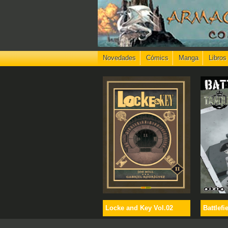
Novedades
Cómics
Manga
Libros
Locke and Key Vol.02
Battlefi