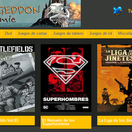
T
Dvd
Juegos de cartas
Juegos de tablero
Juegos de rol
Miscelá
elds Vol.03
El Reinado de los
La Liga de los Jin
Superhombres