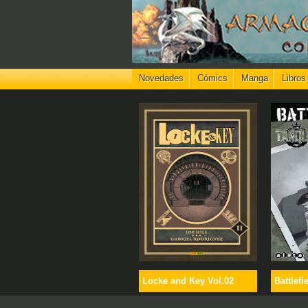
Novedades
Cómics
Manga
Libros
Locke and Key Vol.02
Battlefi