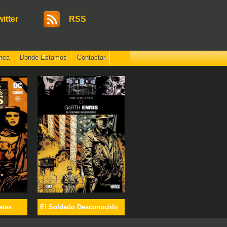
witter
RSS
nea
Dónde Estamos
Contactar
etes
El Soldado Desconocido