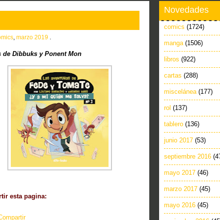
Novedades
comics
(1724)
omics
,
marzo 2019
.
manga
(1506)
 de Dibbuks y Ponent Mon
libros
(922)
cartas
(288)
miscelánea
(177)
rol
(137)
tablero
(136)
junio 2017
(53)
septiembre 2016
(4
mayo 2017
(46)
marzo 2017
(45)
ir esta pagina:
mayo 2016
(45)
Compartir