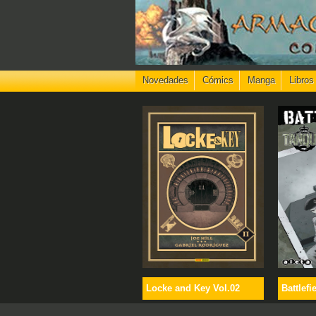
Novedades
Cómics
Manga
Libros
Locke and Key Vol.02
Battlefi