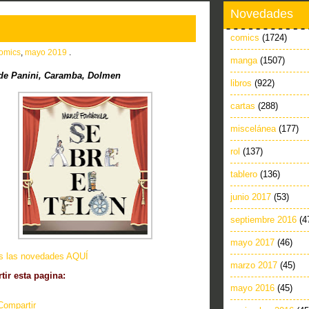
Novedades
comics
(1724)
omics
,
mayo 2019
.
manga
(1507)
e Panini, Caramba, Dolmen
libros
(922)
cartas
(288)
miscelánea
(177)
rol
(137)
tablero
(136)
junio 2017
(53)
septiembre 2016
(4
mayo 2017
(46)
as las novedades AQUÍ
marzo 2017
(45)
ir esta pagina:
mayo 2016
(45)
Compartir