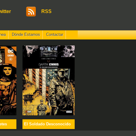
witter
RSS
nea
Dónde Estamos
Contactar
etes
El Soldado Desconocido