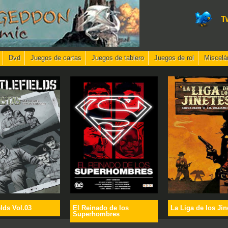
T
Dvd
Juegos de cartas
Juegos de tablero
Juegos de rol
Miscelá
elds Vol.03
El Reinado de los
La Liga de los Jin
Superhombres