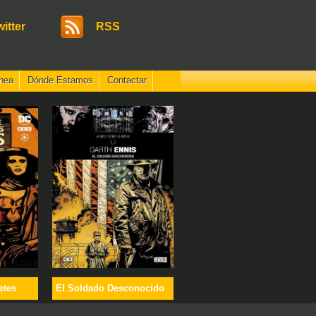
witter
RSS
nea
Dónde Estamos
Contactar
etes
El Soldado Desconocido