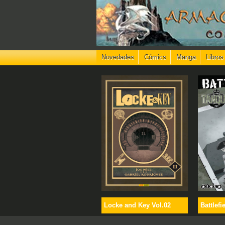
Novedades
Cómics
Manga
Libros
Locke and Key Vol.02
Battlefi