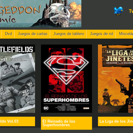
T
Dvd
Juegos de cartas
Juegos de tablero
Juegos de rol
Miscelá
elds Vol.03
El Reinado de los
La Liga de los Jin
Superhombres