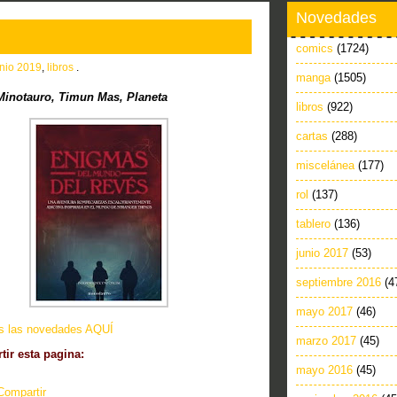
Novedades
comics
(1724)
unio 2019
,
libros
.
manga
(1505)
Minotauro, Timun Mas, Planeta
libros
(922)
cartas
(288)
miscelánea
(177)
rol
(137)
tablero
(136)
junio 2017
(53)
septiembre 2016
(4
mayo 2017
(46)
as las novedades AQUÍ
marzo 2017
(45)
ir esta pagina:
mayo 2016
(45)
Compartir