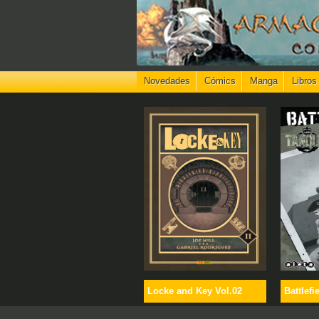
Novedades
Cómics
Manga
Libros
Locke and Key Vol.02
Battlefi