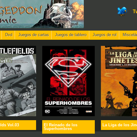
T
Dvd
Juegos de cartas
Juegos de tablero
Juegos de rol
Miscelá
elds Vol.03
El Reinado de los
La Liga de los Jin
Superhombres