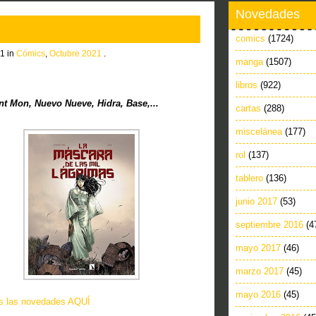
Novedades
comics
(1724)
1 in
Cómics
,
Octubre 2021
.
manga
(1507)
libros
(922)
 Mon, Nuevo Nueve, Hidra, Base,...
cartas
(288)
miscelánea
(177)
rol
(137)
tablero
(136)
junio 2017
(53)
septiembre 2016
(4
mayo 2017
(46)
marzo 2017
(45)
mayo 2016
(45)
as las novedades AQUÍ