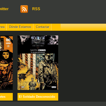
witter
RSS
nea
Dónde Estamos
Contactar
etes
El Soldado Desconocido