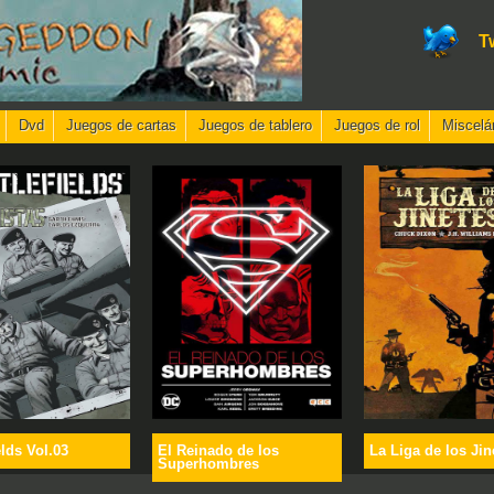
T
Dvd
Juegos de cartas
Juegos de tablero
Juegos de rol
Miscelá
elds Vol.03
El Reinado de los
La Liga de los Jin
Superhombres