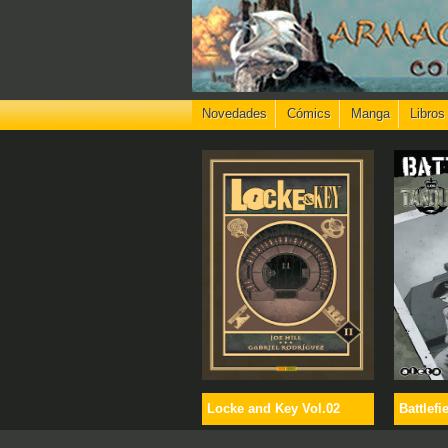
Novedades
Cómics
Manga
Libros
Locke and Key Vol.02
Battlefi