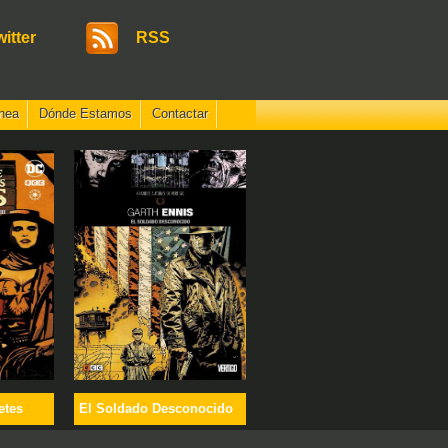
witter
RSS
nea
Dónde Estamos
Contactar
etes
El Soldado Desconocido