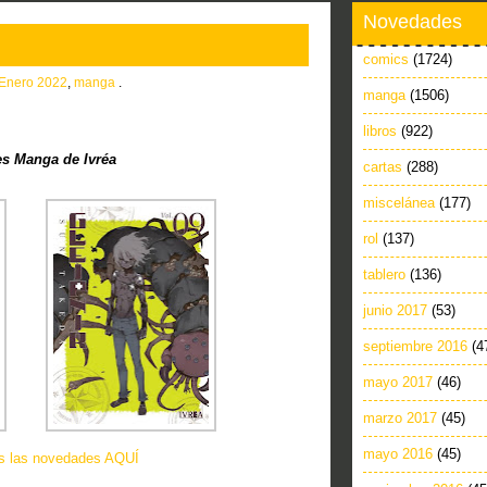
Novedades
comics
(1724)
Enero 2022
,
manga
.
manga
(1506)
libros
(922)
s Manga de Ivréa
cartas
(288)
miscelánea
(177)
rol
(137)
tablero
(136)
junio 2017
(53)
septiembre 2016
(4
mayo 2017
(46)
marzo 2017
(45)
mayo 2016
(45)
as las novedades AQUÍ