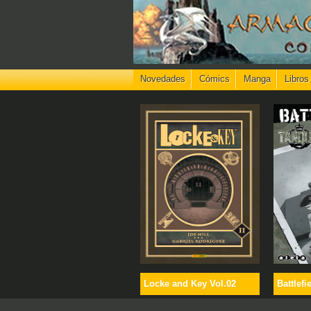
Novedades
Cómics
Manga
Libros
Locke and Key Vol.02
Battlefi