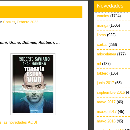
Novedades
comics
(1724)
in
Cómics
,
Febrero 2022
.
manga
(1505)
libros
(922)
ni, Urano, Dolmen, Astiberri, ...
cartas
(288)
miscelánea
(177)
rol
(137)
tablero
(136)
junio 2017
(53)
septiembre 2016
(4
mayo 2017
(46)
marzo 2017
(45)
mayo 2016
(45)
as las novedades AQUÍ