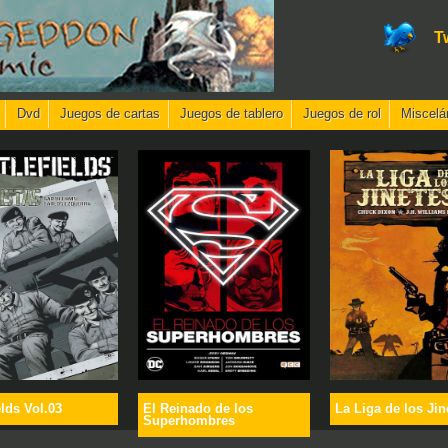
T
Dvd
Juegos de cartas
Juegos de tablero
Juegos de rol
Miscelá
elds Vol.03
El Reinado de los
La Liga de los Jin
Superhombres