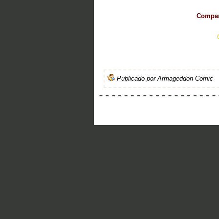
Compart
Publicado por
Armageddon Comic