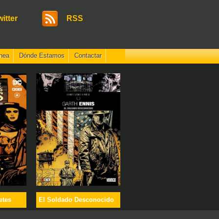
witter
RSS
nea
Dónde Estamos
Contactar
etes
El Soldado Desconocido