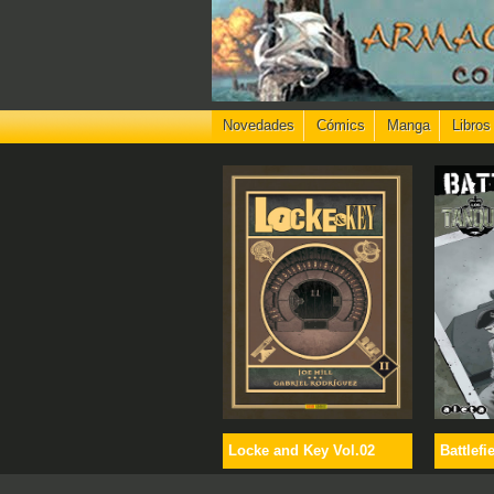
Novedades
Cómics
Manga
Libros
Locke and Key Vol.02
Battlefi