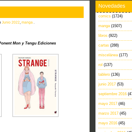
Novedades
comics
(1724)
in
Junio 2022
,
manga
.
manga
(1507)
libros
(922)
onent Mon y Tengu Ediciones
cartas
(288)
miscelánea
(177)
rol
(137)
tablero
(136)
junio 2017
(53)
septiembre 2016
(4
mayo 2017
(46)
marzo 2017
(45)
mayo 2016
(45)