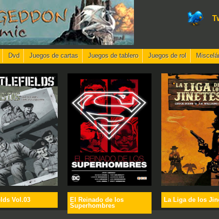
T
Dvd
Juegos de cartas
Juegos de tablero
Juegos de rol
Miscelá
elds Vol.03
El Reinado de los
La Liga de los Jin
Superhombres