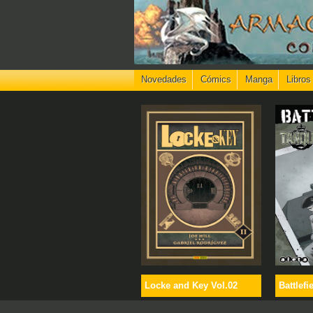
Novedades
Cómics
Manga
Libros
Locke and Key Vol.02
Battlefi