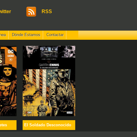
witter
RSS
nea
Dónde Estamos
Contactar
etes
El Soldado Desconocido