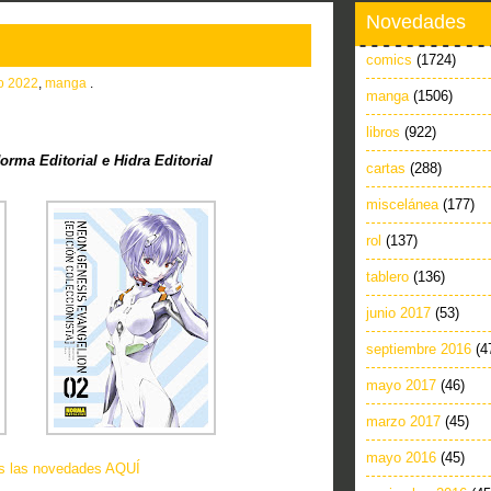
Novedades
comics
(1724)
io 2022
,
manga
.
manga
(1506)
libros
(922)
ma Editorial e Hidra Editorial
cartas
(288)
miscelánea
(177)
rol
(137)
tablero
(136)
junio 2017
(53)
septiembre 2016
(4
mayo 2017
(46)
marzo 2017
(45)
mayo 2016
(45)
as las novedades AQUÍ