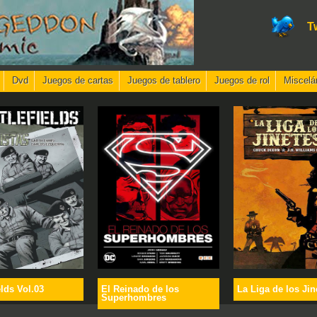
T
Dvd
Juegos de cartas
Juegos de tablero
Juegos de rol
Miscelá
elds Vol.03
El Reinado de los
La Liga de los Jin
Superhombres