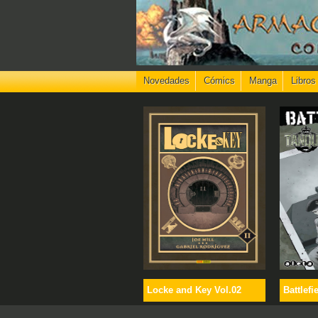
Novedades
Cómics
Manga
Libros
Locke and Key Vol.02
Battlefi