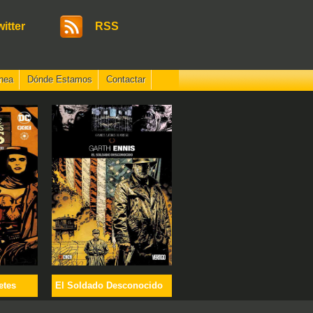
witter
RSS
nea
Dónde Estamos
Contactar
etes
El Soldado Desconocido