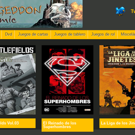
T
Dvd
Juegos de cartas
Juegos de tablero
Juegos de rol
Miscelá
elds Vol.03
El Reinado de los
La Liga de los Jin
Superhombres