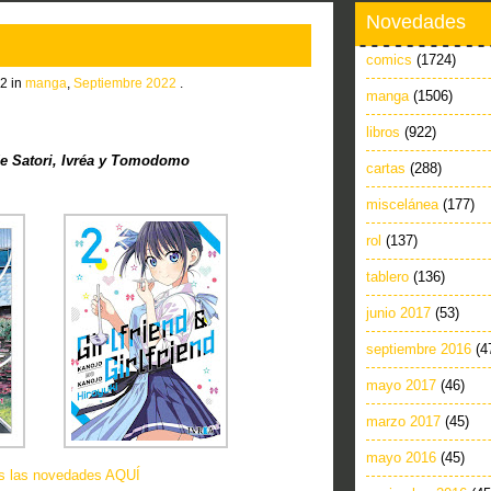
Novedades
comics
(1724)
2 in
manga
,
Septiembre 2022
.
manga
(1506)
libros
(922)
 Satori, Ivréa y Tomodomo
cartas
(288)
miscelánea
(177)
rol
(137)
tablero
(136)
junio 2017
(53)
septiembre 2016
(4
mayo 2017
(46)
marzo 2017
(45)
mayo 2016
(45)
as las novedades AQUÍ