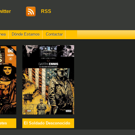
witter
RSS
nea
Dónde Estamos
Contactar
etes
El Soldado Desconocido