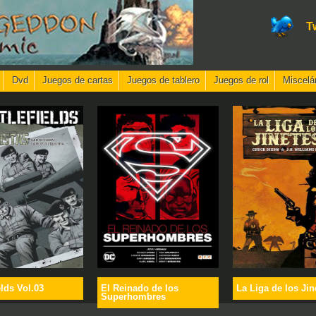
T
Dvd
Juegos de cartas
Juegos de tablero
Juegos de rol
Miscelá
elds Vol.03
El Reinado de los
La Liga de los Jin
Superhombres