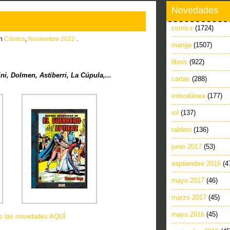
Novedades
comics
(1724)
in
Cómics
,
Noviembre 2022
.
manga
(1507)
libros
(922)
, Dolmen, Astiberri, La Cúpula,...
cartas
(288)
miscelánea
(177)
rol
(137)
tablero
(136)
junio 2017
(53)
septiembre 2016
(4
mayo 2017
(46)
marzo 2017
(45)
mayo 2016
(45)
as las novedades AQUÍ