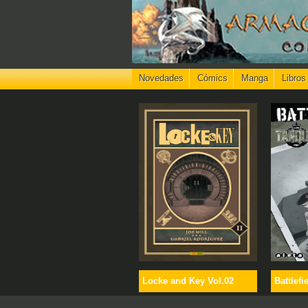
Novedades
Cómics
Manga
Libros
Locke and Key Vol.02
Battlefi