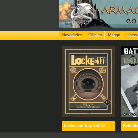
Novedades
Cómics
Manga
Libros
Locke and Key Vol.02
Battlefi