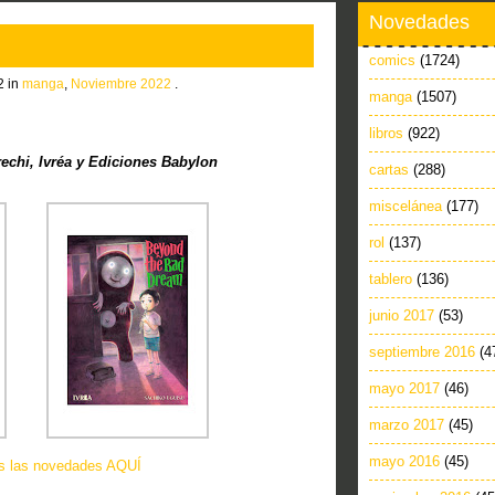
Novedades
comics
(1724)
2 in
manga
,
Noviembre 2022
.
manga
(1507)
libros
(922)
chi, Ivréa y Ediciones Babylon
cartas
(288)
miscelánea
(177)
rol
(137)
tablero
(136)
junio 2017
(53)
septiembre 2016
(4
mayo 2017
(46)
marzo 2017
(45)
mayo 2016
(45)
as las novedades AQUÍ