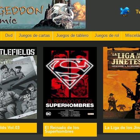
T
Dvd
Juegos de cartas
Juegos de tablero
Juegos de rol
Miscelá
elds Vol.03
El Reinado de los
La Liga de los Jin
Superhombres