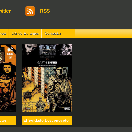
witter
RSS
nea
Dónde Estamos
Contactar
etes
El Soldado Desconocido