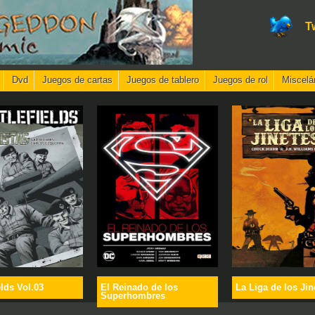
T
Dvd
Juegos de cartas
Juegos de tablero
Juegos de rol
Miscelá
elds Vol.03
El Reinado de los
La Liga de los Jin
Superhombres