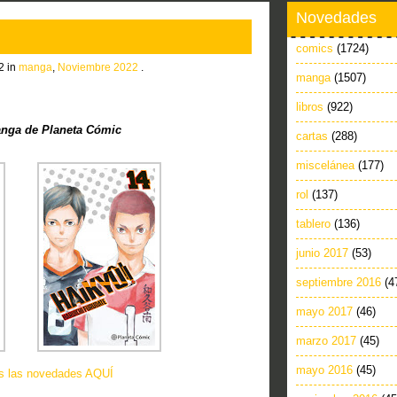
Novedades
comics
(1724)
2 in
manga
,
Noviembre 2022
.
manga
(1507)
libros
(922)
nga de Planeta Cómic
cartas
(288)
miscelánea
(177)
rol
(137)
tablero
(136)
junio 2017
(53)
septiembre 2016
(4
mayo 2017
(46)
marzo 2017
(45)
mayo 2016
(45)
as las novedades AQUÍ