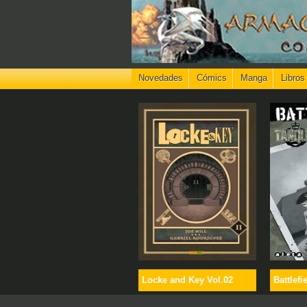
Novedades
Cómics
Manga
Libros
Locke and Key Vol.02
Battlefi