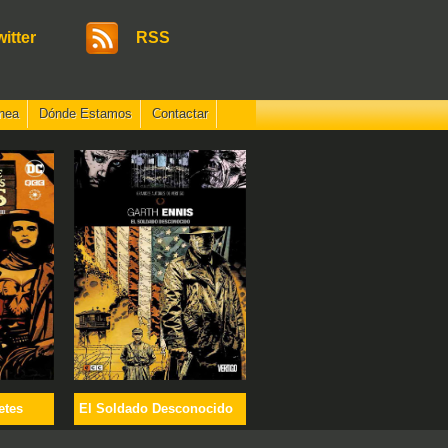
witter
RSS
nea
Dónde Estamos
Contactar
etes
El Soldado Desconocido