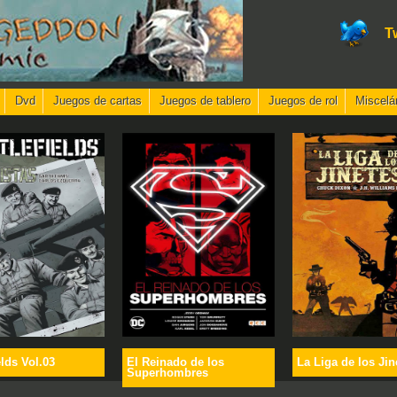
T
Dvd
Juegos de cartas
Juegos de tablero
Juegos de rol
Miscelá
elds Vol.03
El Reinado de los
La Liga de los Jin
Superhombres