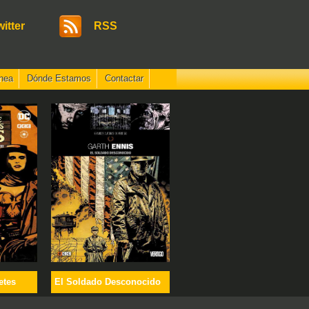
witter
RSS
nea
Dónde Estamos
Contactar
etes
El Soldado Desconocido