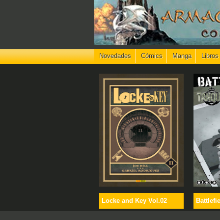
Novedades
Cómics
Manga
Libros
Locke and Key Vol.02
Battlefi