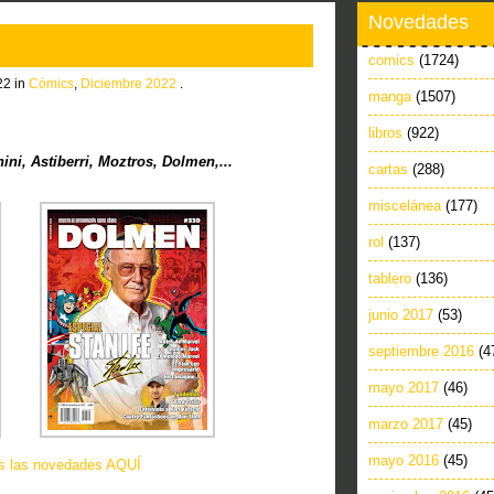
Novedades
comics
(1724)
22 in
Cómics
,
Diciembre 2022
.
manga
(1507)
libros
(922)
i, Astiberri, Moztros, Dolmen,...
cartas
(288)
miscelánea
(177)
rol
(137)
tablero
(136)
junio 2017
(53)
septiembre 2016
(4
mayo 2017
(46)
marzo 2017
(45)
mayo 2016
(45)
as las novedades AQUÍ