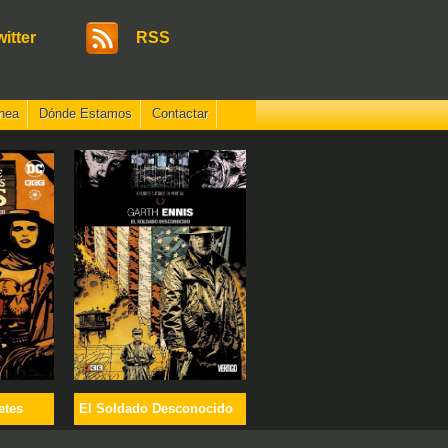
witter
RSS
nea
Dónde Estamos
Contactar
etes
El Soldado Desconocido