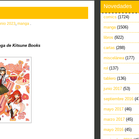
Novedades
comics
(1724)
unio 2023
,
manga
.
manga
(1506)
libros
(922)
ga de Kitsune Books
cartas
(288)
miscelánea
(177)
rol
(137)
tablero
(136)
junio 2017
(53)
septiembre 2016
(4
mayo 2017
(46)
marzo 2017
(45)
mayo 2016
(45)