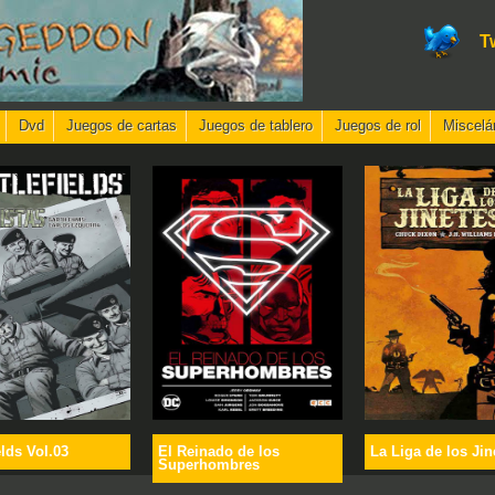
T
Dvd
Juegos de cartas
Juegos de tablero
Juegos de rol
Miscelá
elds Vol.03
El Reinado de los
La Liga de los Jin
Superhombres