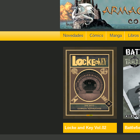
Novedades
Cómics
Manga
Libros
Locke and Key Vol.02
Battlefi