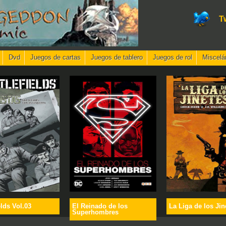
T
Dvd
Juegos de cartas
Juegos de tablero
Juegos de rol
Miscelá
elds Vol.03
El Reinado de los
La Liga de los Jin
Superhombres