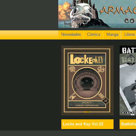
Novedades
Cómics
Manga
Libros
Locke and Key Vol.02
Battlefi