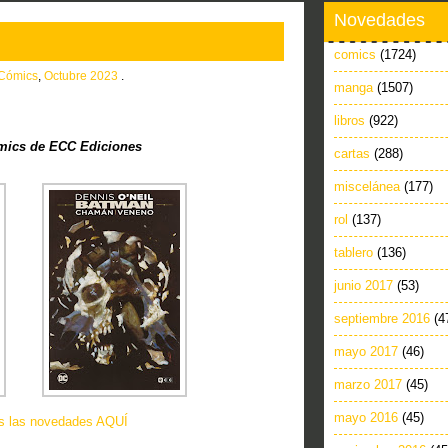
Novedades
comics
(1724)
Cómics
,
Octubre 2023
.
manga
(1507)
libros
(922)
ics de ECC Ediciones
cartas
(288)
miscelánea
(177)
rol
(137)
tablero
(136)
junio 2017
(53)
septiembre 2016
(4
mayo 2017
(46)
marzo 2017
(45)
mayo 2016
(45)
as las novedades AQUÍ