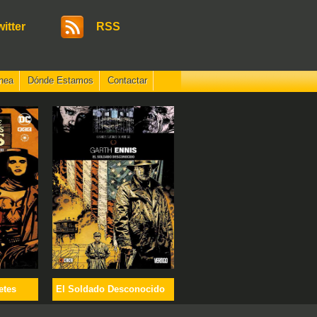
witter
RSS
nea
Dónde Estamos
Contactar
etes
El Soldado Desconocido