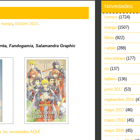
Novedades
comics
(1724)
n
manga
,
Octubre 2023
.
manga
(1507)
libros
(922)
vréa, Fandogamia, Salamandra Graphic
cartas
(288)
miscelánea
(177)
rol
(137)
tablero
(136)
junio 2017
(53)
septiembre 2016
(4
mayo 2017
(46)
marzo 2017
(45)
mayo 2016
(45)
as las novedades AQUÍ