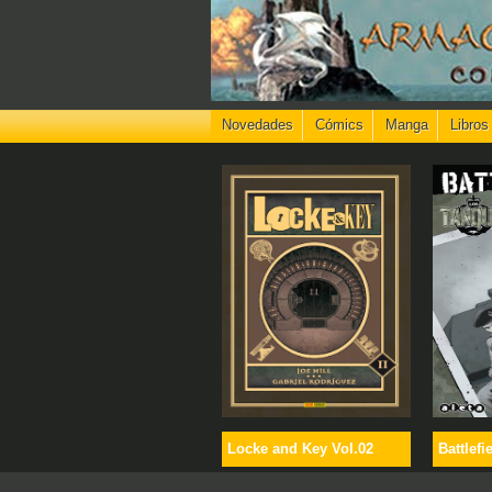
Novedades
Cómics
Manga
Libros
Locke and Key Vol.02
Battlefi