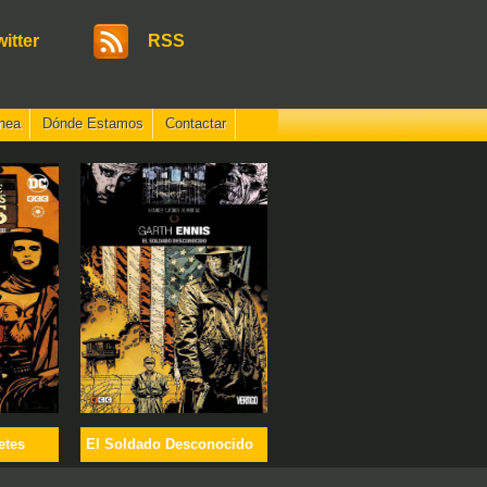
witter
RSS
nea
Dónde Estamos
Contactar
etes
El Soldado Desconocido