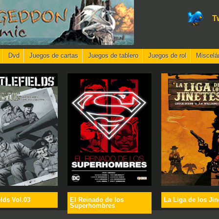
T
Dvd
Juegos de cartas
Juegos de tablero
Juegos de rol
Miscelá
elds Vol.03
El Reinado de los
La Liga de los Jin
Superhombres