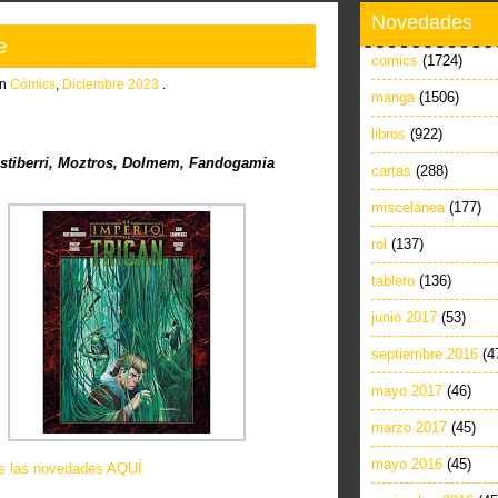
Novedades
e
comics
(1724)
in
Cómics
,
Diciembre 2023
.
manga
(1506)
libros
(922)
stiberri, Moztros, Dolmem, Fandogamia
cartas
(288)
miscelánea
(177)
rol
(137)
tablero
(136)
junio 2017
(53)
septiembre 2016
(4
mayo 2017
(46)
marzo 2017
(45)
mayo 2016
(45)
as las novedades AQUÍ