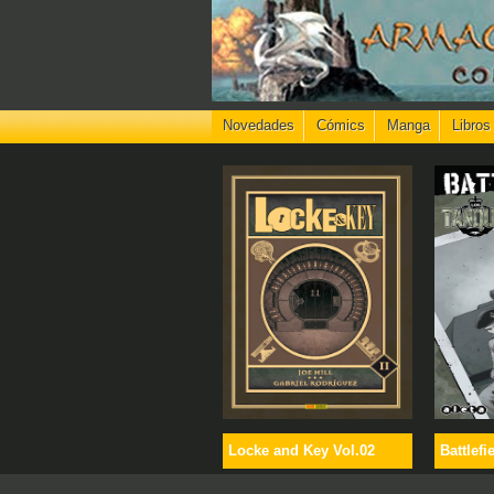
Novedades
Cómics
Manga
Libros
Locke and Key Vol.02
Battlefi