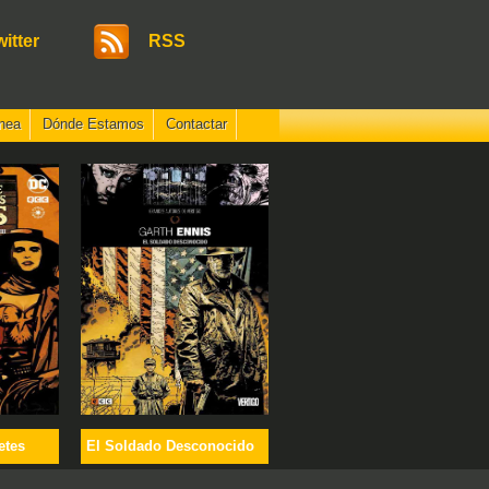
witter
RSS
nea
Dónde Estamos
Contactar
etes
El Soldado Desconocido