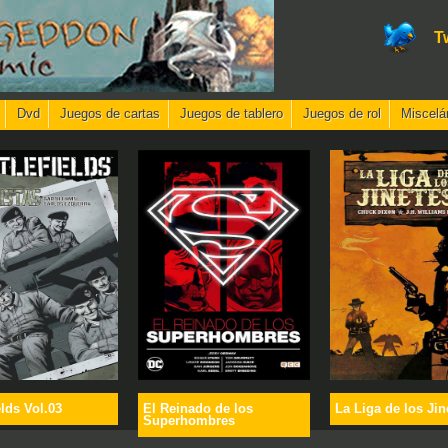
T
Dvd
Juegos de cartas
Juegos de tablero
Juegos de rol
Miscelá
elds Vol.03
El Reinado de los
La Liga de los Jin
Superhombres