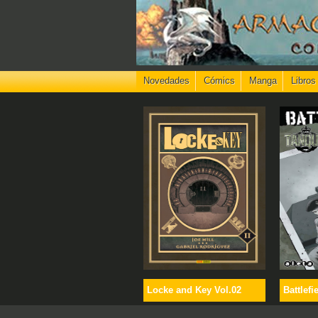
Novedades
Cómics
Manga
Libros
Locke and Key Vol.02
Battlefi