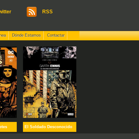
witter
RSS
nea
Dónde Estamos
Contactar
etes
El Soldado Desconocido