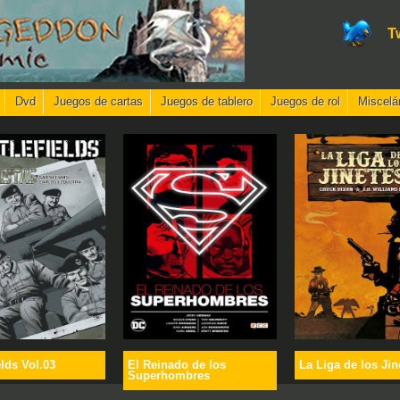
T
Dvd
Juegos de cartas
Juegos de tablero
Juegos de rol
Miscelá
elds Vol.03
El Reinado de los
La Liga de los Jin
Superhombres