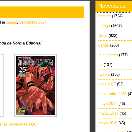
Novedades
comics
(1724)
4 in
manga
,
Septiembre 2024
.
manga
(1507)
libros
(922)
ga de Norma Editorial
cartas
(288)
miscelánea
(177)
rol
(137)
tablero
(136)
junio 2017
(53)
septiembre 2016
(4
mayo 2017
(46)
marzo 2017
(45)
mayo 2016
(45)
as las novedades AQUÍ