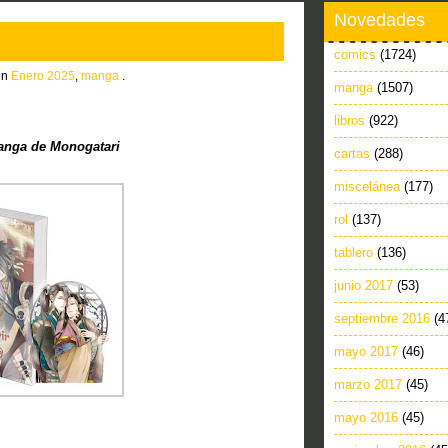
Novedades
comics
(1724)
in
Enero 2025
,
manga
.
manga
(1507)
libros
(922)
nga de Monogatari
cartas
(288)
miscelánea
(177)
rol
(137)
tablero
(136)
junio 2017
(53)
septiembre 2016
(4
mayo 2017
(46)
marzo 2017
(45)
mayo 2016
(45)