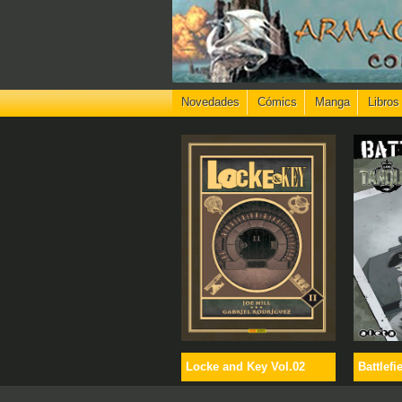
Novedades
Cómics
Manga
Libros
Locke and Key Vol.02
Battlefi