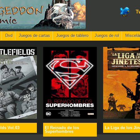
T
Dvd
Juegos de cartas
Juegos de tablero
Juegos de rol
Miscelá
elds Vol.03
El Reinado de los
La Liga de los Jin
Superhombres