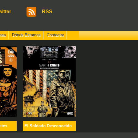
witter
RSS
nea
Dónde Estamos
Contactar
etes
El Soldado Desconocido