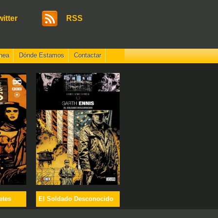
witter
RSS
nea
Dónde Estamos
Contactar
etes
El Soldado Desconocido