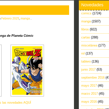
Novedades
comics
(1724)
n
Febrero 2025
,
manga
.
manga
(1507)
libros
(922)
nga de Planeta Cómic
cartas
(288)
miscelánea
(177)
rol
(137)
tablero
(136)
junio 2017
(53)
septiembre 2016
(4
mayo 2017
(46)
marzo 2017
(45)
mayo 2016
(45)
as las novedades AQUÍ