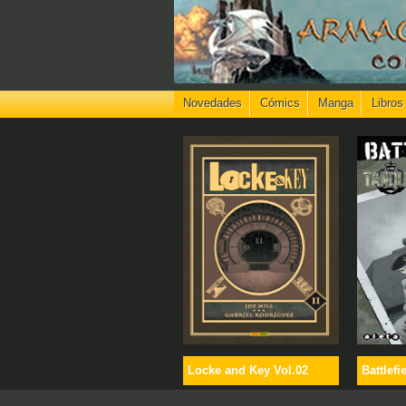
Novedades
Cómics
Manga
Libros
Locke and Key Vol.02
Battlefi