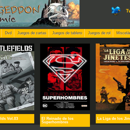
T
Dvd
Juegos de cartas
Juegos de tablero
Juegos de rol
Miscelá
elds Vol.03
El Reinado de los
La Liga de los Jin
Superhombres