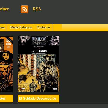
witter
RSS
nea
Dónde Estamos
Contactar
etes
El Soldado Desconocido