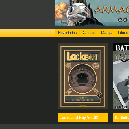
Novedades
Cómics
Manga
Libros
Locke and Key Vol.02
Battlefi