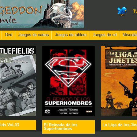
T
Dvd
Juegos de cartas
Juegos de tablero
Juegos de rol
Miscelá
elds Vol.03
El Reinado de los
La Liga de los Jin
Superhombres