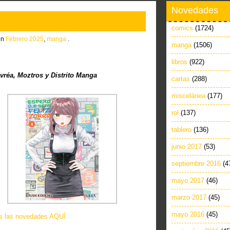
Novedades
comics
(1724)
in
Febrero 2025
,
manga
.
manga
(1506)
libros
(922)
réa, Moztros y Distrito Manga
cartas
(288)
miscelánea
(177)
rol
(137)
tablero
(136)
junio 2017
(53)
septiembre 2016
(4
mayo 2017
(46)
marzo 2017
(45)
mayo 2016
(45)
as las novedades AQUÍ