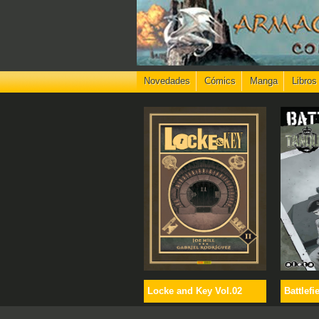
Novedades
Cómics
Manga
Libros
Locke and Key Vol.02
Battlefi