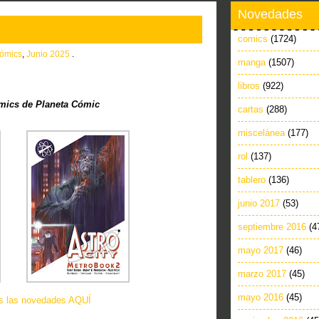
Novedades
comics
(1724)
ómics
,
Junio 2025
.
manga
(1507)
libros
(922)
ics de Planeta Cómic
cartas
(288)
miscelánea
(177)
rol
(137)
tablero
(136)
junio 2017
(53)
septiembre 2016
(4
mayo 2017
(46)
marzo 2017
(45)
mayo 2016
(45)
as las novedades AQUÍ