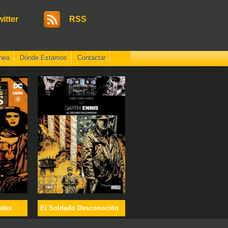
witter
RSS
nea
Dónde Estamos
Contactar
etes
El Soldado Desconocido