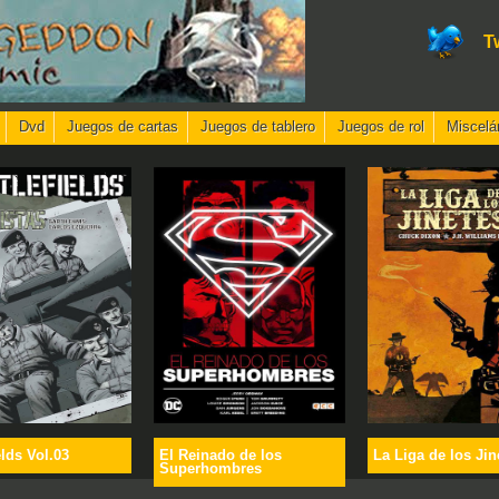
T
Dvd
Juegos de cartas
Juegos de tablero
Juegos de rol
Miscelá
elds Vol.03
El Reinado de los
La Liga de los Jin
Superhombres