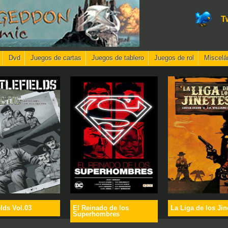
T
Dvd
Juegos de cartas
Juegos de tablero
Juegos de rol
Miscelá
elds Vol.03
El Reinado de los
La Liga de los Jin
Superhombres