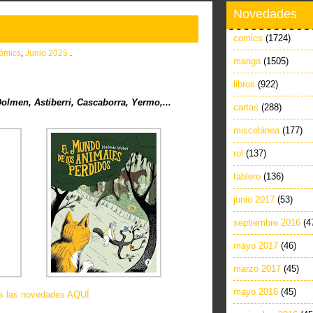
Novedades
comics
(1724)
ómics
,
Junio 2025
.
manga
(1505)
libros
(922)
lmen, Astiberri, Cascaborra, Yermo,...
cartas
(288)
miscelánea
(177)
rol
(137)
tablero
(136)
junio 2017
(53)
septiembre 2016
(4
mayo 2017
(46)
marzo 2017
(45)
mayo 2016
(45)
as las novedades AQUÍ