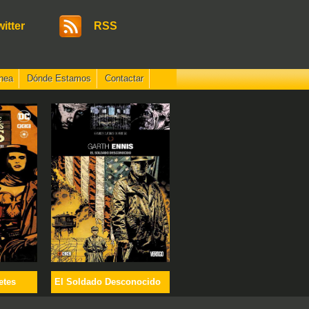
witter
RSS
nea
Dónde Estamos
Contactar
etes
El Soldado Desconocido