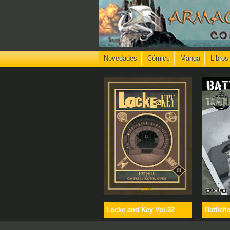
Novedades
Cómics
Manga
Libros
Locke and Key Vol.02
Battlefi