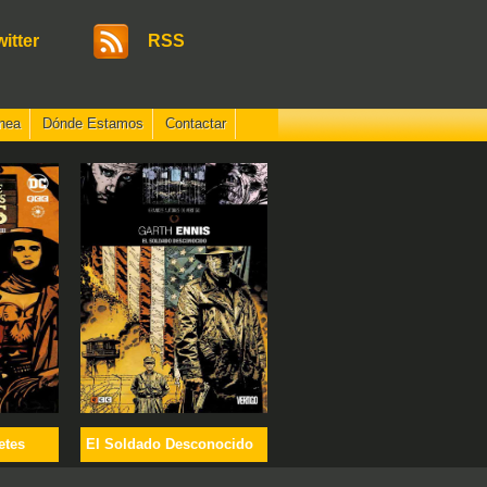
witter
RSS
nea
Dónde Estamos
Contactar
etes
El Soldado Desconocido