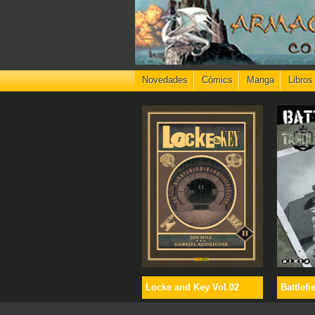
Novedades
Cómics
Manga
Libros
Locke and Key Vol.02
Battlefi