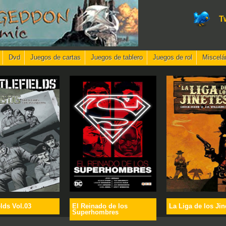
T
Dvd
Juegos de cartas
Juegos de tablero
Juegos de rol
Miscelá
elds Vol.03
El Reinado de los
La Liga de los Jin
Superhombres