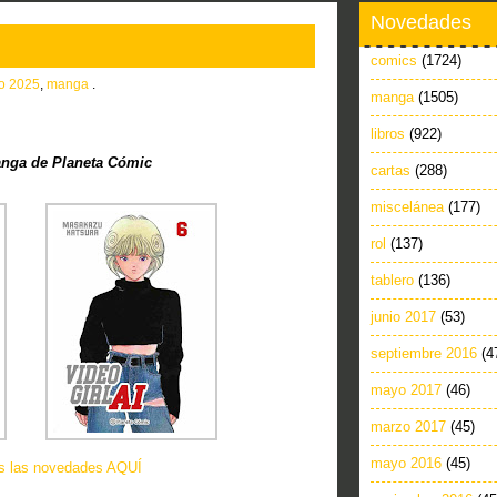
Novedades
comics
(1724)
io 2025
,
manga
.
manga
(1505)
libros
(922)
nga de Planeta Cómic
cartas
(288)
miscelánea
(177)
rol
(137)
tablero
(136)
junio 2017
(53)
septiembre 2016
(4
mayo 2017
(46)
marzo 2017
(45)
mayo 2016
(45)
as las novedades AQUÍ