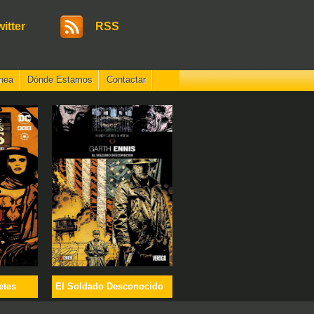
witter
RSS
nea
Dónde Estamos
Contactar
etes
El Soldado Desconocido