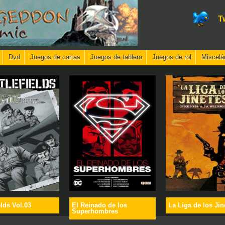
T
Dvd
Juegos de cartas
Juegos de tablero
Juegos de rol
Miscelá
elds Vol.03
El Reinado de los
La Liga de los Jin
Superhombres