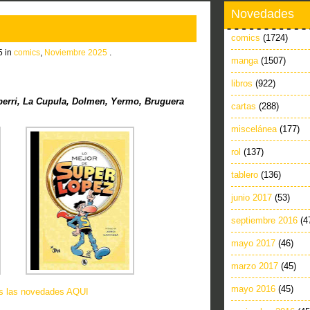
Novedades
comics
(1724)
5 in
comics
,
Noviembre 2025
.
manga
(1507)
libros
(922)
berri, La Cupula, Dolmen, Yermo, Bruguera
cartas
(288)
miscelánea
(177)
rol
(137)
tablero
(136)
junio 2017
(53)
septiembre 2016
(4
mayo 2017
(46)
marzo 2017
(45)
mayo 2016
(45)
as las novedades AQUI