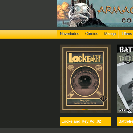
Novedades
Cómics
Manga
Libros
Locke and Key Vol.02
Battlefi