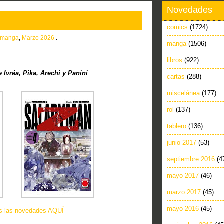
Novedades
comics
(1724)
manga
,
Marzo 2026
.
manga
(1506)
libros
(922)
Ivréa, Pika, Arechi y Panini
cartas
(288)
miscelánea
(177)
rol
(137)
tablero
(136)
junio 2017
(53)
septiembre 2016
(4
mayo 2017
(46)
marzo 2017
(45)
mayo 2016
(45)
as las novedades AQUÍ