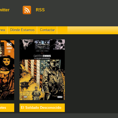
witter
RSS
nea
Dónde Estamos
Contactar
etes
El Soldado Desconocido