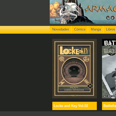
Novedades
Cómics
Manga
Libros
Locke and Key Vol.02
Battlefi