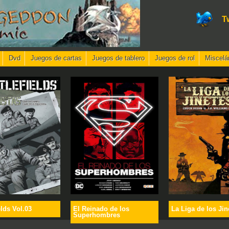
T
Dvd
Juegos de cartas
Juegos de tablero
Juegos de rol
Miscelá
elds Vol.03
El Reinado de los
La Liga de los Jin
Superhombres