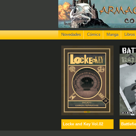
Novedades
Cómics
Manga
Libros
Locke and Key Vol.02
Battlefi