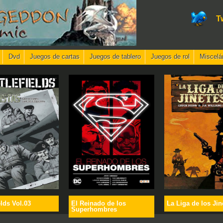
T
Dvd
Juegos de cartas
Juegos de tablero
Juegos de rol
Miscelá
elds Vol.03
El Reinado de los
La Liga de los Jin
Superhombres