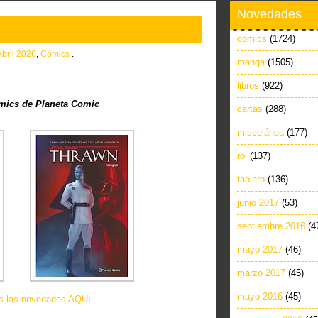
Novedades
comics
(1724)
Abril 2026
,
Cómics
.
manga
(1505)
libros
(922)
ics de Planeta Comic
cartas
(288)
miscelánea
(177)
rol
(137)
tablero
(136)
junio 2017
(53)
septiembre 2016
(4
mayo 2017
(46)
marzo 2017
(45)
mayo 2016
(45)
as las novedades AQUI