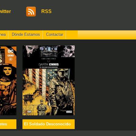
witter
RSS
nea
Dónde Estamos
Contactar
etes
El Soldado Desconocido