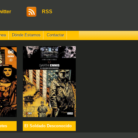
witter
RSS
nea
Dónde Estamos
Contactar
etes
El Soldado Desconocido