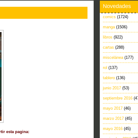
Novedades
comics
(1724)
manga
(1506)
libros
(922)
cartas
(288)
miscelánea
(177)
rol
(137)
tablero
(136)
junio 2017
(53)
septiembre 2016
(4
mayo 2017
(46)
marzo 2017
(45)
mayo 2016
(45)
ir esta pagina: