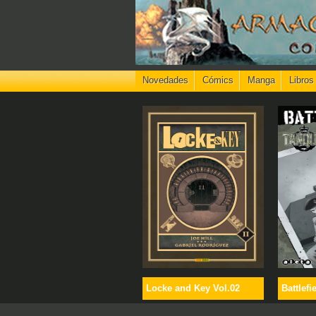
Novedades
Cómics
Manga
Libros
Locke and Key Vol.02
Battlefi