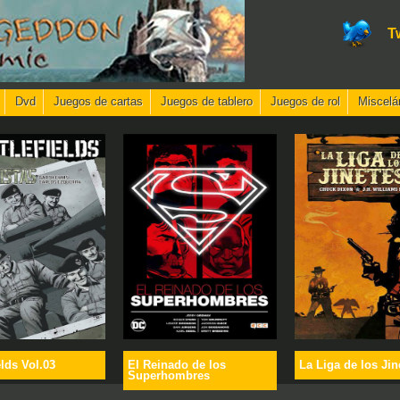
T
Dvd
Juegos de cartas
Juegos de tablero
Juegos de rol
Miscelá
elds Vol.03
El Reinado de los
La Liga de los Jin
Superhombres