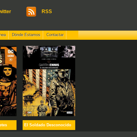
witter
RSS
nea
Dónde Estamos
Contactar
etes
El Soldado Desconocido