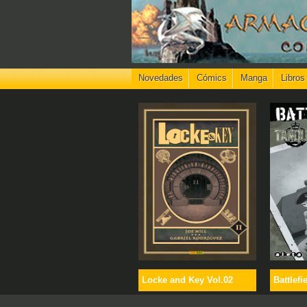
Novedades
Cómics
Manga
Libros
Locke and Key Vol.02
Battlefi