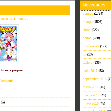
Novedades
comics
(1724)
agosto 2011
,
manga
.
manga
(1506)
libros
(922)
cartas
(288)
miscelánea
(177)
rol
(137)
tablero
(136)
ir esta pagina:
junio 2017
(53)
septiembre 2016
(4
Compartir
mayo 2017
(46)
marzo 2017
(45)
mayo 2016
(45)