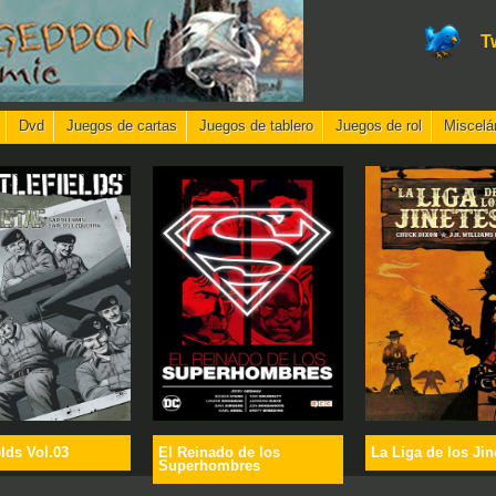
T
Dvd
Juegos de cartas
Juegos de tablero
Juegos de rol
Miscelá
elds Vol.03
El Reinado de los
La Liga de los Jin
Superhombres