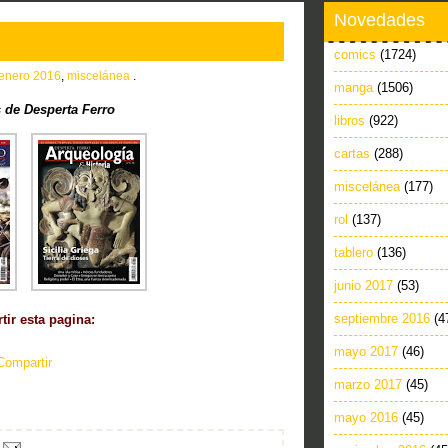
Novedades
comics
(1724)
enero 2016
,
miscelánea
.
manga
(1506)
 de Desperta Ferro
libros
(922)
cartas
(288)
miscelánea
(177)
rol
(137)
tablero
(136)
junio 2017
(53)
septiembre 2016
(4
ir esta pagina:
mayo 2017
(46)
Compartir
marzo 2017
(45)
mayo 2016
(45)