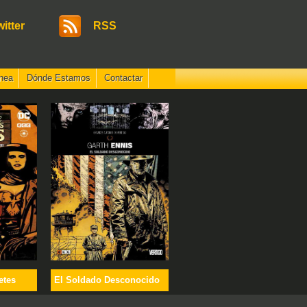
witter
RSS
nea
Dónde Estamos
Contactar
etes
El Soldado Desconocido