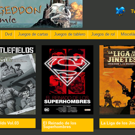
T
Dvd
Juegos de cartas
Juegos de tablero
Juegos de rol
Miscelá
elds Vol.03
El Reinado de los
La Liga de los Jin
Superhombres