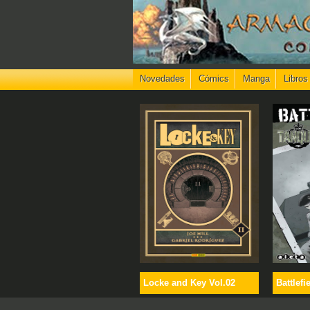
Novedades
Cómics
Manga
Libros
Locke and Key Vol.02
Battlefi