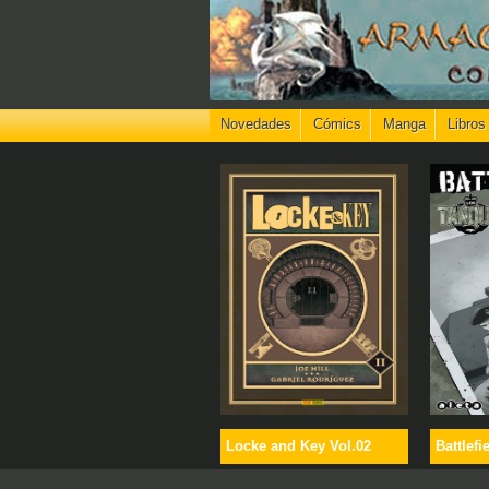
Novedades
Cómics
Manga
Libros
Locke and Key Vol.02
Battlefi