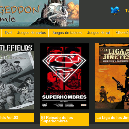
T
Dvd
Juegos de cartas
Juegos de tablero
Juegos de rol
Miscelá
elds Vol.03
El Reinado de los
La Liga de los Jin
Superhombres