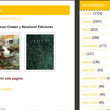
Novedades
ro
comics
(1724)
febrero 2016
,
rol
.
manga
(1507)
un Creator y Nosolorol Ediciones
libros
(922)
cartas
(288)
miscelánea
(177)
rol
(137)
tablero
(136)
junio 2017
(53)
septiembre 2016
(4
ir esta pagina:
mayo 2017
(46)
Compartir
marzo 2017
(45)
mayo 2016
(45)