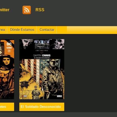
witter
RSS
nea
Dónde Estamos
Contactar
etes
El Soldado Desconocido