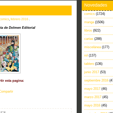
Novedades
comics
(1724)
comics
,
febrero 2016
.
manga
(1506)
ta de Dolmen Editorial
libros
(922)
cartas
(288)
miscelánea
(177)
rol
(137)
tablero
(136)
junio 2017
(53)
septiembre 2016
(4
ir esta pagina:
mayo 2017
(46)
Compartir
marzo 2017
(45)
mayo 2016
(45)