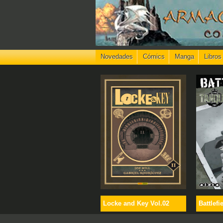
Novedades
Cómics
Manga
Libros
Locke and Key Vol.02
Battlefi