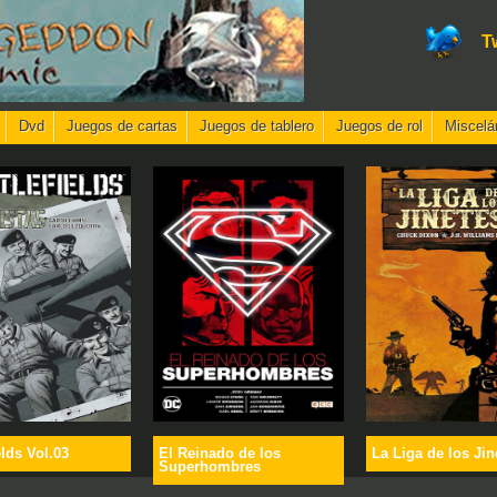
T
Dvd
Juegos de cartas
Juegos de tablero
Juegos de rol
Miscelá
elds Vol.03
El Reinado de los
La Liga de los Jin
Superhombres