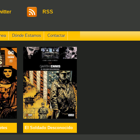
witter
RSS
nea
Dónde Estamos
Contactar
etes
El Soldado Desconocido