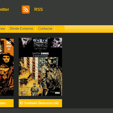
witter
RSS
nea
Dónde Estamos
Contactar
etes
El Soldado Desconocido