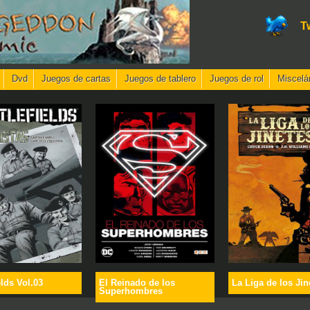
T
Dvd
Juegos de cartas
Juegos de tablero
Juegos de rol
Miscelá
elds Vol.03
El Reinado de los
La Liga de los Jin
Superhombres