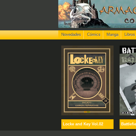
Novedades
Cómics
Manga
Libros
Locke and Key Vol.02
Battlefi