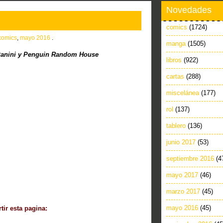
Novedades
comics
(1724)
comics
,
mayo 2016
.
manga
(1505)
anini y Penguin Random House
libros
(922)
cartas
(288)
miscelánea
(177)
rol
(137)
tablero
(136)
junio 2017
(53)
septiembre 2016
(4
mayo 2017
(46)
marzo 2017
(45)
mayo 2016
(45)
ir esta pagina: