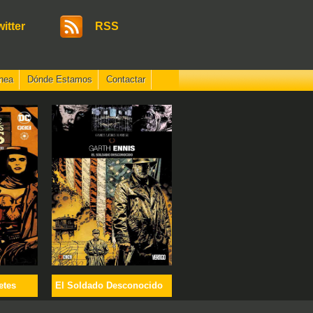
witter
RSS
nea
Dónde Estamos
Contactar
etes
El Soldado Desconocido