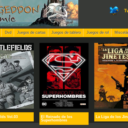
T
Dvd
Juegos de cartas
Juegos de tablero
Juegos de rol
Miscelá
elds Vol.03
El Reinado de los
La Liga de los Jin
Superhombres