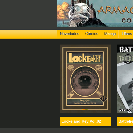
Novedades
Cómics
Manga
Libros
Locke and Key Vol.02
Battlefi