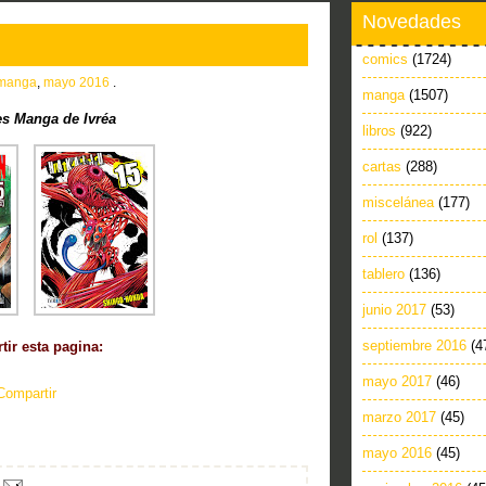
Novedades
comics
(1724)
manga
,
mayo 2016
.
manga
(1507)
s Manga de Ivréa
libros
(922)
cartas
(288)
miscelánea
(177)
rol
(137)
tablero
(136)
junio 2017
(53)
septiembre 2016
(4
ir esta pagina:
mayo 2017
(46)
Compartir
marzo 2017
(45)
mayo 2016
(45)