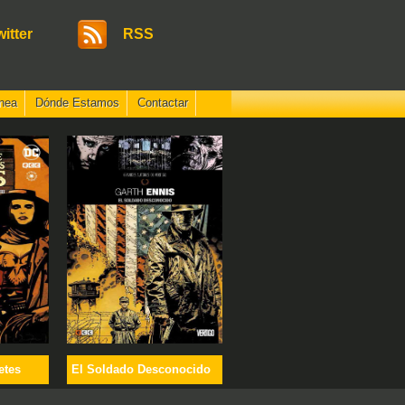
witter
RSS
nea
Dónde Estamos
Contactar
etes
El Soldado Desconocido