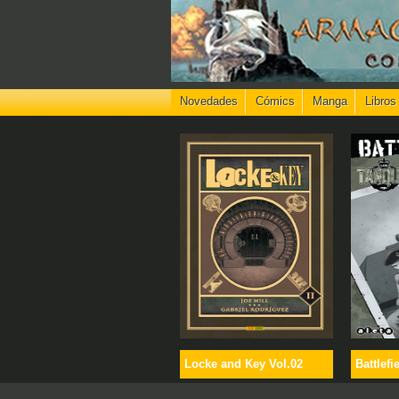
Novedades
Cómics
Manga
Libros
Locke and Key Vol.02
Battlefi