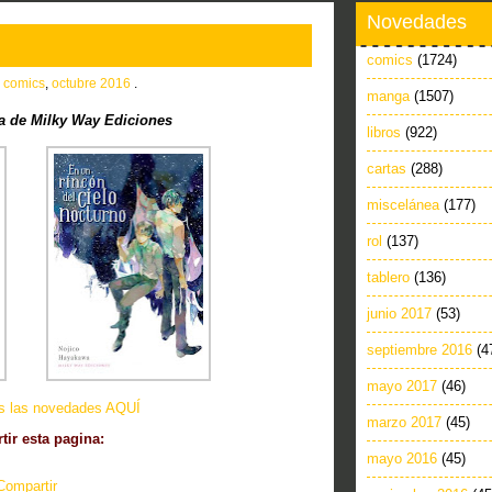
Novedades
comics
(1724)
n
comics
,
octubre 2016
.
manga
(1507)
 de Milky Way Ediciones
libros
(922)
cartas
(288)
miscelánea
(177)
rol
(137)
tablero
(136)
junio 2017
(53)
septiembre 2016
(4
mayo 2017
(46)
as las novedades AQUÍ
marzo 2017
(45)
ir esta pagina:
mayo 2016
(45)
Compartir