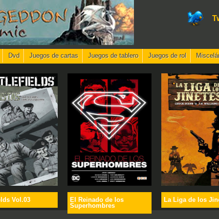
T
Dvd
Juegos de cartas
Juegos de tablero
Juegos de rol
Miscelá
elds Vol.03
El Reinado de los
La Liga de los Jin
Superhombres