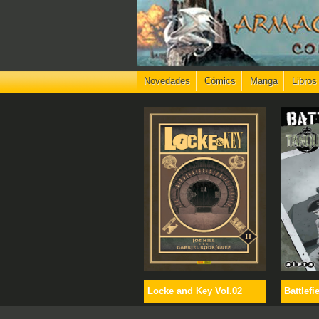
Novedades
Cómics
Manga
Libros
Locke and Key Vol.02
Battlefi