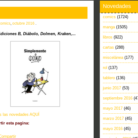
Novedades
comics
(1724)
comics
,
octubre 2016
.
manga
(1505)
iciones B, Diábolo, Dolmen, Kraken,...
libros
(922)
cartas
(288)
miscelánea
(177)
rol
(137)
tablero
(136)
junio 2017
(53)
septiembre 2016
(4
mayo 2017
(46)
as las novedades AQUÍ
marzo 2017
(45)
ir esta pagina:
mayo 2016
(45)
Compartir