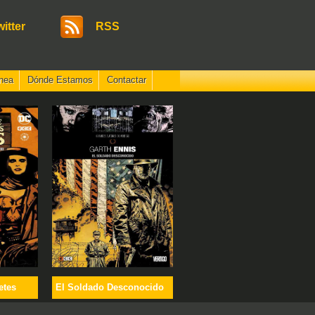
witter
RSS
nea
Dónde Estamos
Contactar
etes
El Soldado Desconocido