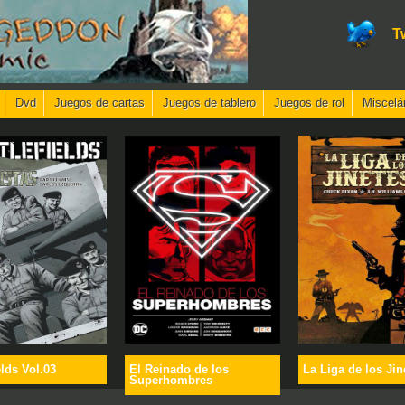
T
Dvd
Juegos de cartas
Juegos de tablero
Juegos de rol
Miscelá
elds Vol.03
El Reinado de los
La Liga de los Jin
Superhombres