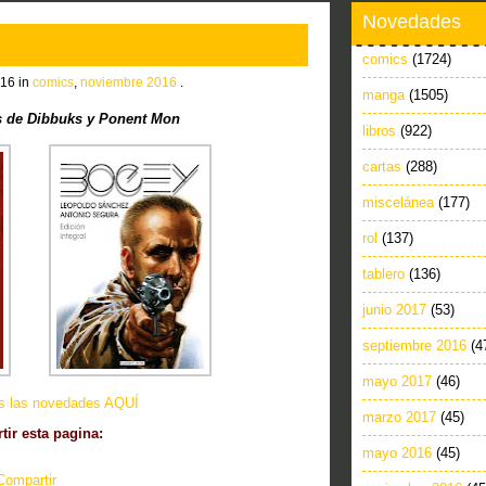
Novedades
comics
(1724)
016 in
comics
,
noviembre 2016
.
manga
(1505)
 de Dibbuks y Ponent Mon
libros
(922)
cartas
(288)
miscelánea
(177)
rol
(137)
tablero
(136)
junio 2017
(53)
septiembre 2016
(4
mayo 2017
(46)
as las novedades AQUÍ
marzo 2017
(45)
ir esta pagina:
mayo 2016
(45)
Compartir