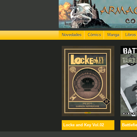
Novedades
Cómics
Manga
Libros
Locke and Key Vol.02
Battlefi