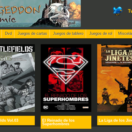
T
Dvd
Juegos de cartas
Juegos de tablero
Juegos de rol
Miscelá
elds Vol.03
El Reinado de los
La Liga de los Jin
Superhombres