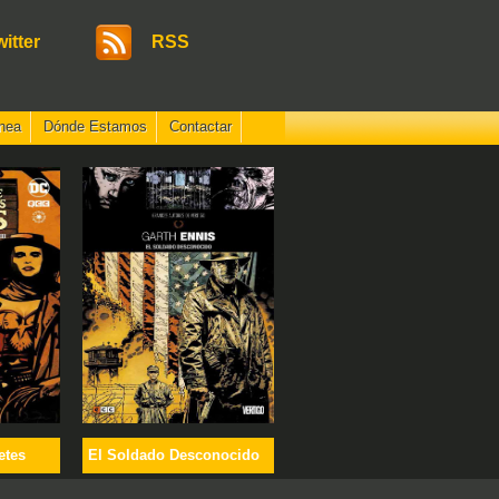
witter
RSS
nea
Dónde Estamos
Contactar
etes
El Soldado Desconocido