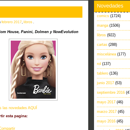
Novedades
comics
(1724)
n
febrero 2017
,
libros
.
manga
(1506)
om House, Panini, Dolmen y NowEvolution
libros
(922)
cartas
(288)
miscelánea
(177)
rol
(137)
tablero
(136)
junio 2017
(53)
septiembre 2016
(4
mayo 2017
(46)
as las novedades AQUÍ
marzo 2017
(45)
ir esta pagina:
mayo 2016
(45)
Compartir