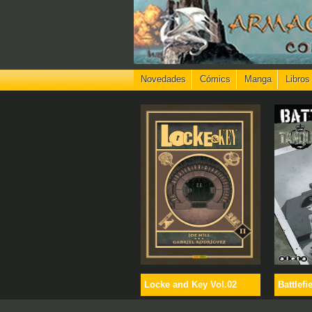
Novedades
Cómics
Manga
Libros
Locke and Key Vol.02
Battlefi