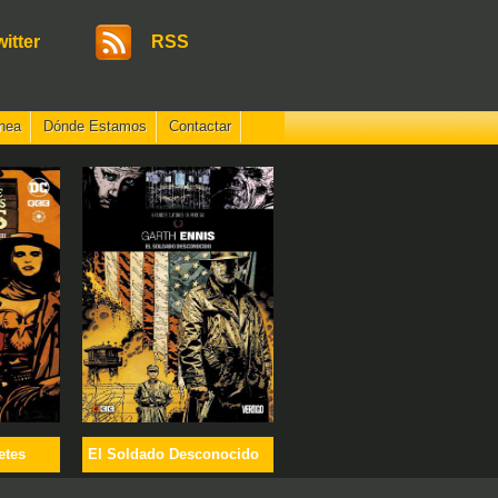
witter
RSS
nea
Dónde Estamos
Contactar
etes
El Soldado Desconocido