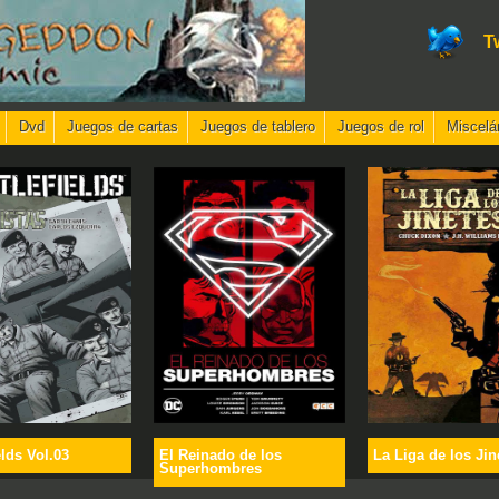
T
Dvd
Juegos de cartas
Juegos de tablero
Juegos de rol
Miscelá
elds Vol.03
El Reinado de los
La Liga de los Jin
Superhombres