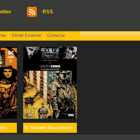
witter
RSS
nea
Dónde Estamos
Contactar
etes
El Soldado Desconocido