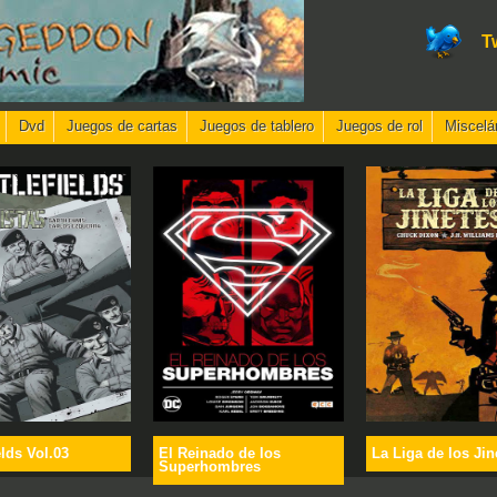
T
Dvd
Juegos de cartas
Juegos de tablero
Juegos de rol
Miscelá
elds Vol.03
El Reinado de los
La Liga de los Jin
Superhombres