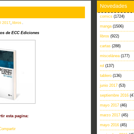
Novedades
comics
(1724)
il 2017
,
libros
.
manga
(1506)
os de ECC Ediciones
libros
(922)
cartas
(288)
miscelánea
(177)
rol
(137)
tablero
(136)
junio 2017
(53)
septiembre 2016
(4
mayo 2017
(46)
marzo 2017
(45)
ir esta pagina:
mayo 2016
(45)
Compartir