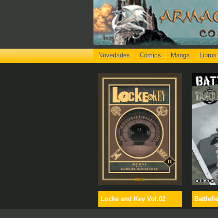
Novedades
Cómics
Manga
Libros
Locke and Key Vol.02
Battlefi