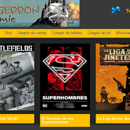
T
Dvd
Juegos de cartas
Juegos de tablero
Juegos de rol
Miscelá
elds Vol.03
El Reinado de los
La Liga de los Jin
Superhombres