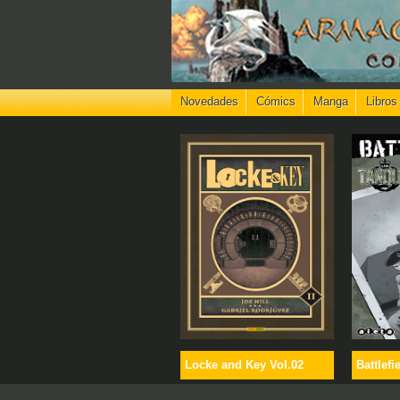
Novedades
Cómics
Manga
Libros
Locke and Key Vol.02
Battlefi