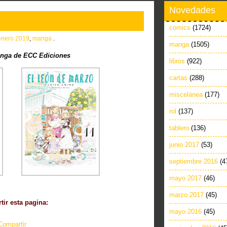
Novedades
comics
(1724)
enero 2019
,
manga
.
manga
(1505)
nga de ECC Ediciones
libros
(922)
cartas
(288)
miscelánea
(177)
rol
(137)
tablero
(136)
junio 2017
(53)
septiembre 2016
(4
mayo 2017
(46)
marzo 2017
(45)
ir esta pagina:
mayo 2016
(45)
Compartir