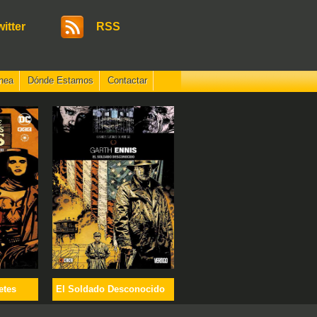
witter
RSS
nea
Dónde Estamos
Contactar
etes
El Soldado Desconocido