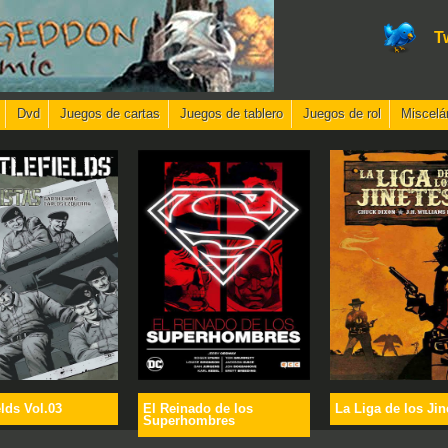
T
Dvd
Juegos de cartas
Juegos de tablero
Juegos de rol
Miscelá
elds Vol.03
El Reinado de los
La Liga de los Jin
Superhombres