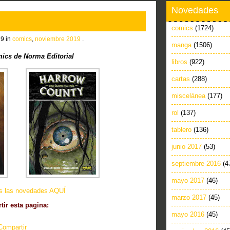
Novedades
comics
(1724)
19 in
comics
,
noviembre 2019
.
manga
(1506)
cs de Norma Editorial
libros
(922)
cartas
(288)
miscelánea
(177)
rol
(137)
tablero
(136)
junio 2017
(53)
septiembre 2016
(4
mayo 2017
(46)
as las novedades AQUÍ
marzo 2017
(45)
ir esta pagina:
mayo 2016
(45)
Compartir