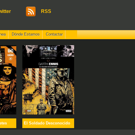
witter
RSS
nea
Dónde Estamos
Contactar
etes
El Soldado Desconocido