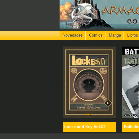
Novedades
Cómics
Manga
Libros
Locke and Key Vol.02
Battlefi