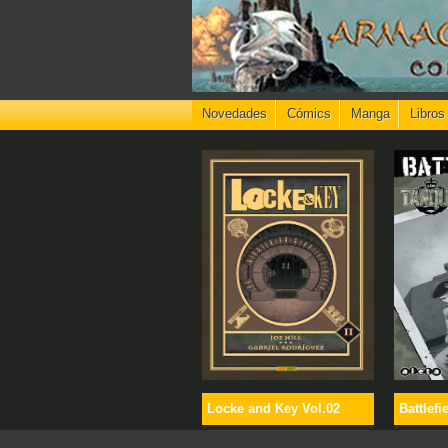
Novedades
Cómics
Manga
Libros
Locke and Key Vol.02
Battlefi