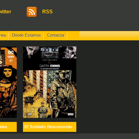
witter
RSS
nea
Dónde Estamos
Contactar
etes
El Soldado Desconocido