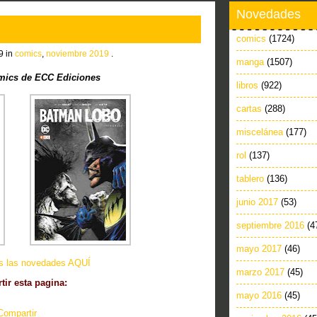
Novedades
comics
(1724)
9 in
comics
,
noviembre 2019
.
manga
(1507)
ics de ECC Ediciones
libros
(922)
cartas
(288)
miscelánea
(177)
rol
(137)
tablero
(136)
junio 2017
(53)
septiembre 2016
(4
mayo 2017
(46)
as las novedades AQUÍ
marzo 2017
(45)
ir esta pagina:
mayo 2016
(45)
Compartir