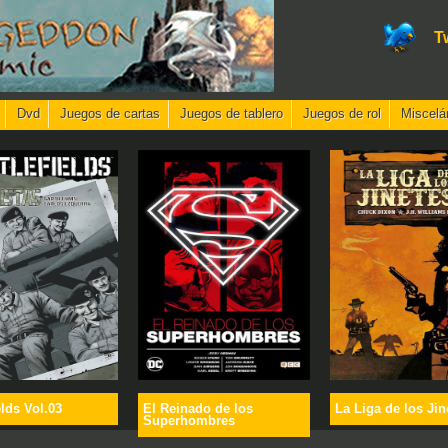
T
Dvd
Juegos de cartas
Juegos de tablero
Juegos de rol
Miscelá
elds Vol.03
El Reinado de los
La Liga de los Jin
Superhombres