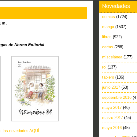
Novedades
comics
(1724)
 in .
manga
(1507)
libros
(922)
as de Norma Editorial
cartas
(288)
miscelánea
(177)
rol
(137)
tablero
(136)
junio 2017
(53)
septiembre 2016
(4
mayo 2017
(46)
marzo 2017
(45)
mayo 2016
(45)
as las novedades AQUÍ