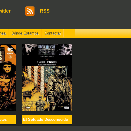
witter
RSS
nea
Dónde Estamos
Contactar
etes
El Soldado Desconocido