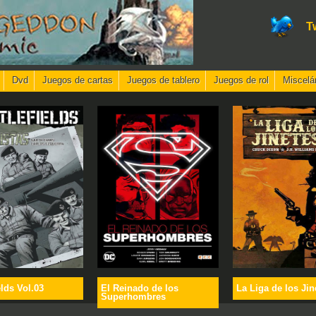
T
Dvd
Juegos de cartas
Juegos de tablero
Juegos de rol
Miscelá
elds Vol.03
El Reinado de los
La Liga de los Jin
Superhombres