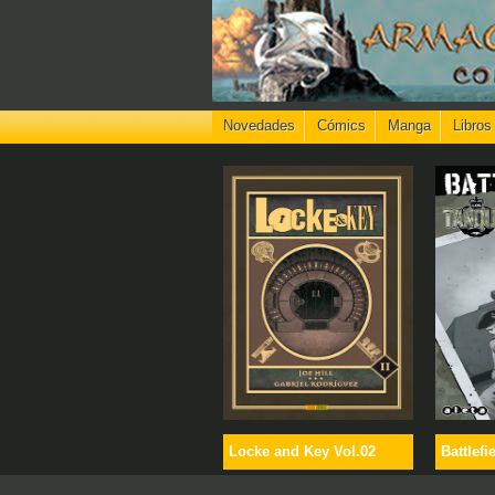
Novedades
Cómics
Manga
Libros
Locke and Key Vol.02
Battlefi